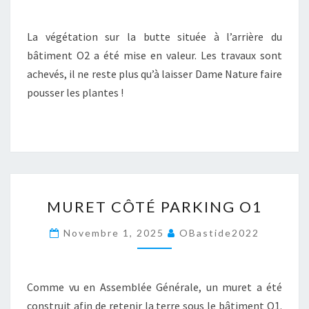
La végétation sur la butte située à l’arrière du
bâtiment O2 a été mise en valeur. Les travaux sont
achevés, il ne reste plus qu’à laisser Dame Nature faire
pousser les plantes !
MURET
MURET CÔTÉ PARKING O1
CÔTÉ
PARKING
Novembre 1, 2025
OBastide2022
O1
Comme vu en Assemblée Générale, un muret a été
construit afin de retenir la terre sous le bâtiment O1.