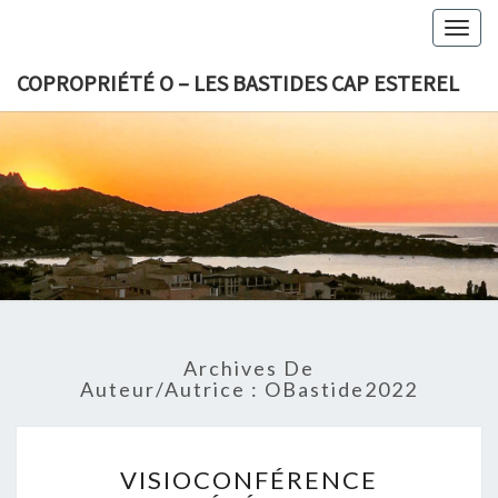
Togg
navig
COPROPRIÉTÉ O – LES BASTIDES CAP ESTEREL
COPROPR
O – L
BASTID
CAP EST
Archives De
Auteur/autrice :
OBastide2022
VISIOCONFÉRENCE
VISIOCONFÉRENCE
COPROPRIÉTÉ