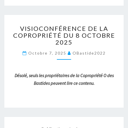
VISIOCONFÉRENCE
VISIOCONFÉRENCE DE LA
DE
COPROPRIÉTÉ DU 8 OCTOBRE
LA
2025
COPROPRIÉTÉ
DU
Octobre 7, 2025
OBastide2022
8
OCTOBRE
2025
Désolé, seuls les propriétaires de la Copropriété O des
Bastides peuvent lire ce contenu.
Navigation
au