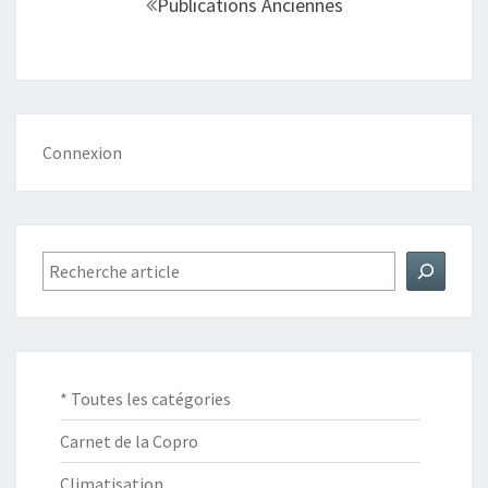
Publications Anciennes
sein
des
articles
Connexion
Rechercher
* Toutes les catégories
Carnet de la Copro
Climatisation