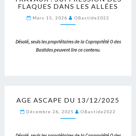
FLAQUES DANS LES ALLÉES
SUPPRESSION
DES
Mars 15, 2026
OBastide2022
FLAQUES
DANS
LES
ALLÉES
Désolé, seuls les propriétaires de la Copropriété O des
Bastides peuvent lire ce contenu.
AGE
AGE ASCAPE DU 13/12/2025
ASCAPE
DU
Décembre 26, 2025
OBastide2022
13/12/2025
Désolé, seuls les propriétaires de la Copropriété O des