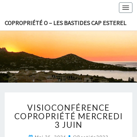
Togg
navig
COPROPRIÉTÉ O – LES BASTIDES CAP ESTEREL
COPROPR
O – L
BASTID
CAP EST
VISIOCONFÉRENCE
VISIOCONFÉRENCE
COPROPRIÉTÉ
MERCREDI
COPROPRIÉTÉ MERCREDI
3
3 JUIN
JUIN
Mai 25, 2026
OBastide2022