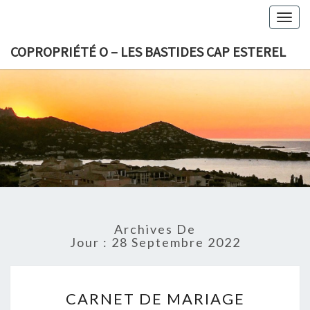
Togg
navig
COPROPRIÉTÉ O – LES BASTIDES CAP ESTEREL
COPROPR
O – L
BASTID
CAP EST
Archives De
Jour :
28 Septembre 2022
CARNET
CARNET DE MARIAGE
DE